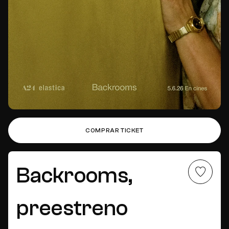
COMPRAR TICKET
Añadir a fa
Backrooms,
preestreno