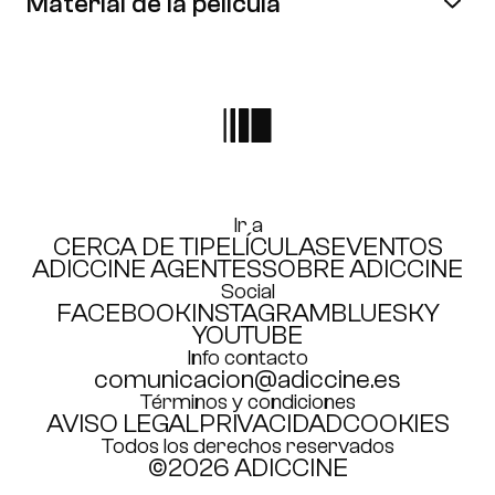
Material de la película
Amplía tu red contactando con distribuidoras y
agentes
ÚNETE AHORA
Ir a
CERCA DE TI
PELÍCULAS
EVENTOS
ADICCINE AGENTES
SOBRE ADICCINE
Social
FACEBOOK
INSTAGRAM
BLUESKY
YOUTUBE
Info contacto
comunicacion@adiccine.es
Términos y condiciones
AVISO LEGAL
PRIVACIDAD
COOKIES
Todos los derechos reservados
©2026 ADICCINE