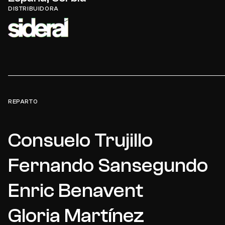
DISTRIBUIDORA
Explota todo el potencial de 
Ácida, divertida y tierna a partes igu
Si eres una agente con adiccine podrás alquilar pro
consiguen con ambición
RICARDO ROSADO
FOTOGRAMAS
Fotos, pósters y vídeos exclusivos
REPARTO
Entrevistas
Amplía tu red contactando con distribuidoras y agente
Consuelo Trujillo
Fernando Sansegundo
El director consigue hacer uso del códi
tragicomedia divertidísima
Enric Benavent
MIGUEL ÁNGEL ROMERO
CINEMANIA
Gloria Martínez