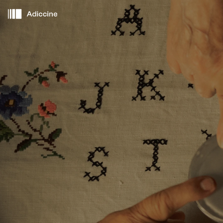
Cerca de ti
Películas
Eventos
Adiccine Agentes
Sobre Adiccine