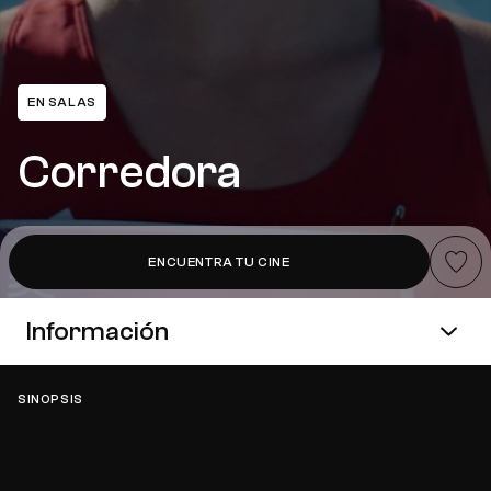
EN SALAS
Corredora
Añadir a
ENCUENTRA TU CINE
Información
SINOPSIS