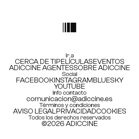
agentes
ÚNETE AHORA
Un retrato empático de la salud
mental y la autoexigencia
Ir a
CADENA SER
CERCA DE TI
PELÍCULAS
EVENTOS
ADICCINE AGENTES
SOBRE ADICCINE
Social
FACEBOOK
INSTAGRAM
BLUESKY
YOUTUBE
Info contacto
comunicacion@adiccine.es
Términos y condiciones
AVISO LEGAL
PRIVACIDAD
COOKIES
Todos los derechos reservados
©2026 ADICCINE
Apabullante
RTVE