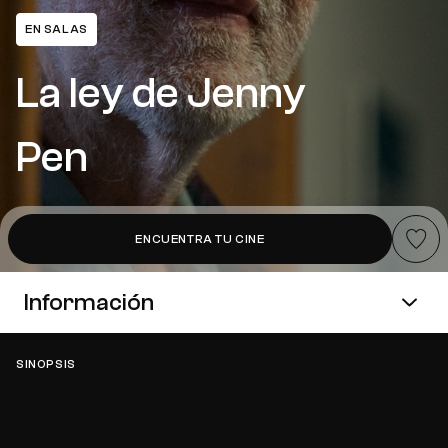
EN SALAS
La ley de Jenny
Pen
Añadir a
ENCUENTRA TU CINE
Información
SINOPSIS