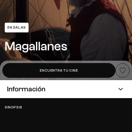
EN SALAS
Magallanes
Añadir a
ENCUENTRA TU CINE
Información
SINOPSIS