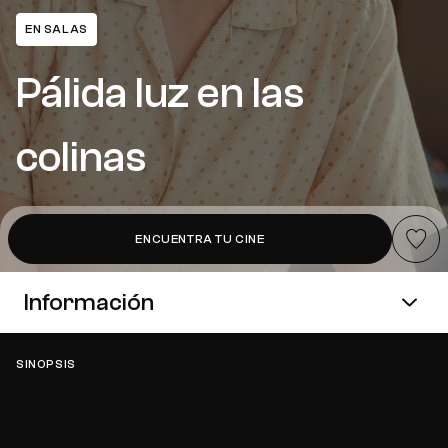
EN SALAS
Pálida luz en las
colinas
Añadir a
ENCUENTRA TU CINE
Información
SINOPSIS