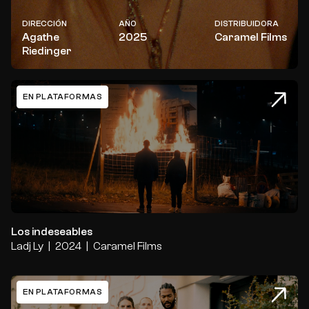
DIRECCIÓN
AÑO
DISTRIBUIDORA
Agathe
2025
Caramel Films
Riedinger
EN PLATAFORMAS
Los indeseables
Los indeseables
Ladj Ly
2024
Caramel Films
EN PLATAFORMAS