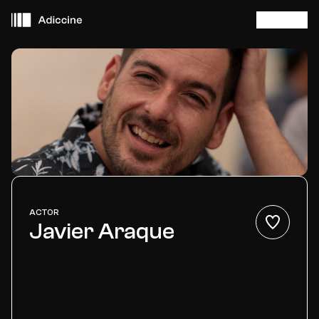
Iniciar sesió
Buscar
Menú 
Cerca de ti
Películas
Eventos
Añadir a fav
ACTOR
Javier Araque
Adiccine Agentes
Sobre Adiccine