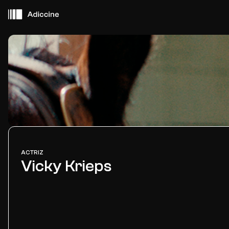
Cerca de ti
Películas
Eventos
ACTRIZ
Vicky Krieps
Adiccine Agentes
Sobre Adiccine