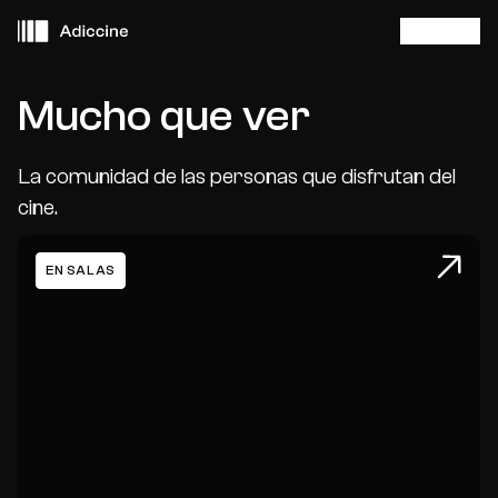
Iniciar sesió
Buscar
Menú 
Mucho que ver
Cerca de ti
La comunidad de las personas que disfrutan del
cine.
Películas
La ventana abierta
E
EN SALAS
Eventos
Adiccine Agentes
Sobre Adiccine