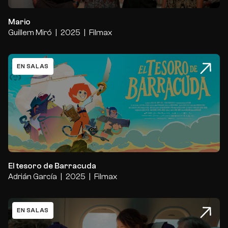
Mario
Guillem Miró
2025
Filmax
EN SALAS
El tesoro de Barracuda
El tesoro de Barracuda
Adrián García
2025
Filmax
EN SALAS