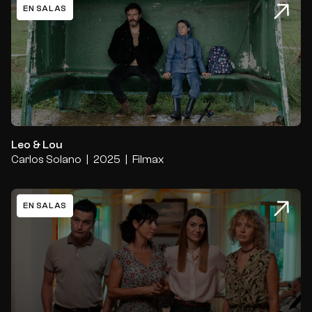
EN SALAS
Leo & Lou
Leo & Lou
Carlos Solano
2025
Filmax
EN SALAS
Mario