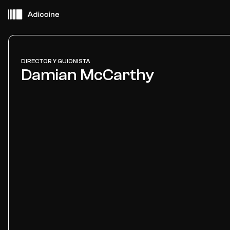
DIRECTOR Y GUIONISTA
Damian McCarthy
Cerca de ti
Películas
Eventos
Adiccine Agentes
Sobre Adiccine