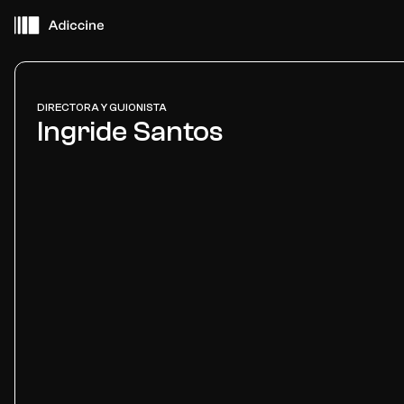
DIRECTORA Y GUIONISTA
Ingride Santos
Cerca de ti
Películas
Eventos
Adiccine Agentes
Sobre Adiccine